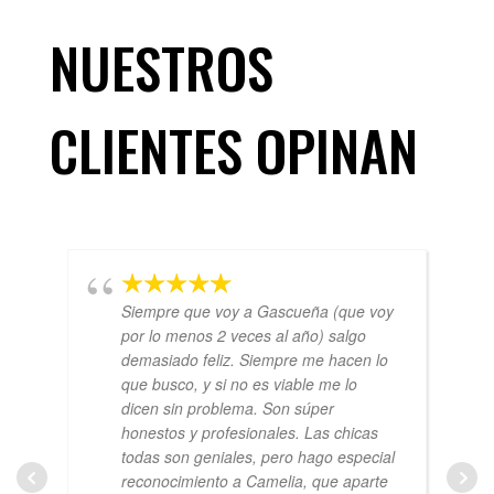
NUESTROS
CLIENTES OPINAN
Siempre que voy a Gascueña (que voy
por lo menos 2 veces al año) salgo
demasiado feliz. Siempre me hacen lo
que busco, y si no es viable me lo
dicen sin problema. Son súper
honestos y profesionales. Las chicas
todas son geniales, pero hago especial
reconocimiento a Camelia, que aparte